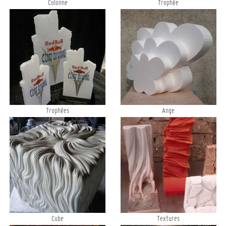
Colonne
Trophée
Trophées
Ange
Cube
Textures